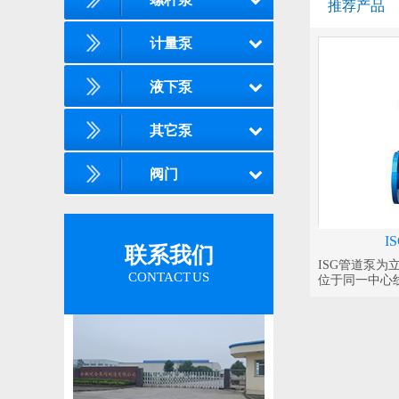
推荐产品
计量泵
液下泵
其它泵
阀门
I
联系我们
ISG管道泵
CONTACT US
位于同一中心
之中，外形紧