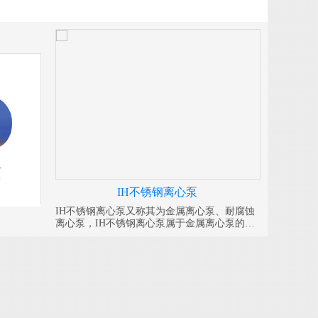
IH不锈钢离心泵
IH不锈钢离心泵又称其为金属离心泵、耐腐蚀
离心泵，IH不锈钢离心泵属于金属离心泵的一
种，其特点是使用简单、拆卸方便。皖金不锈
钢离心泵分为：304、316、316L .