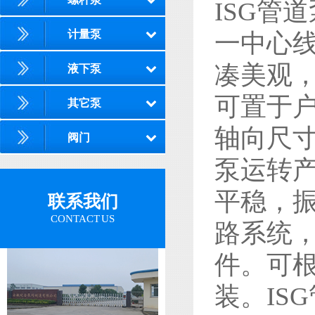
ISG管
计量泵
一中心
凑美观
液下泵
可置于
其它泵
轴向尺
阀门
泵运转
平稳，
联系我们
CONTACT US
路系统
件。可
装。IS