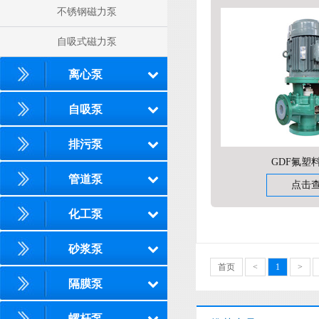
不锈钢磁力泵
自吸式磁力泵
离心泵
自吸泵
排污泵
GDF氟塑
管道泵
点击
化工泵
砂浆泵
首页
<
1
>
隔膜泵
螺杆泵