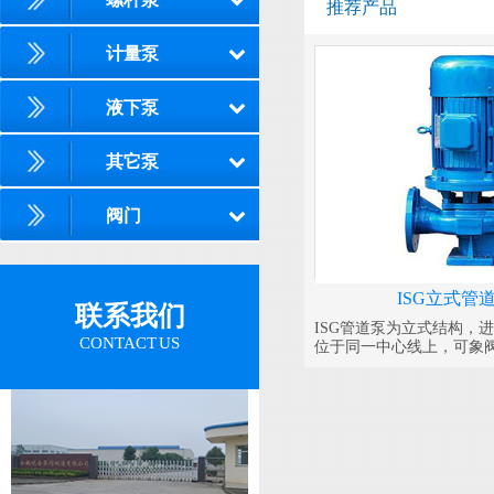
推荐产品
计量泵
液下泵
其它泵
阀门
ISG立式管
联系我们
ISG管道泵为立式结构，
CONTACT US
位于同一中心线上，可象
之中，外形紧凑美观，占