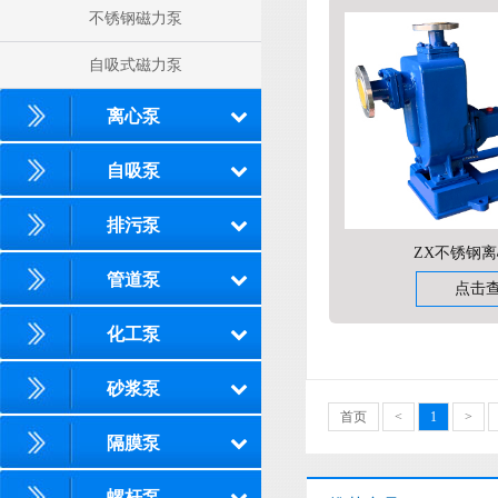
不锈钢磁力泵
自吸式磁力泵
离心泵
自吸泵
排污泵
ZX不锈钢
管道泵
点击
化工泵
砂浆泵
首页
<
1
>
隔膜泵
螺杆泵