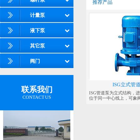
推荐产品
计量泵
液下泵
其它泵
阀门
ISG立式管
联系我们
ISG管道泵为立式结构，
CONTACT US
位于同一中心线上，可象
之中，外形紧凑美观，占