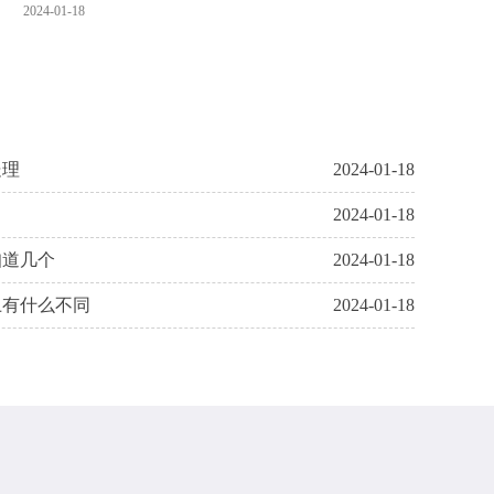
2024-01-18
处理
2024-01-18
2024-01-18
知道几个
2024-01-18
上有什么不同
2024-01-18