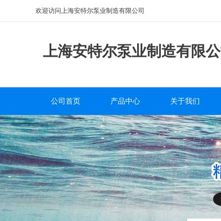
欢迎访问上海安特尔泵业制造有限公司
上海安特尔泵业制造有限公
公司首页
产品中心
关于我们
磁力泵
公司简介
离心泵
企业文化
自吸泵
服务中心
排污泵
研发团队
管道泵
砂浆泵