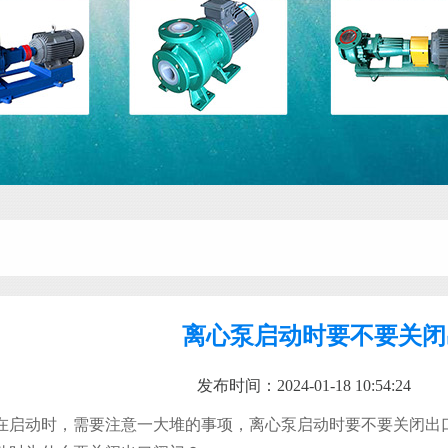
离心泵启动时要不要关闭
发布时间：2024-01-18 10:54:24
启动时，需要注意一大堆的事项，离心泵启动时要不要关闭出