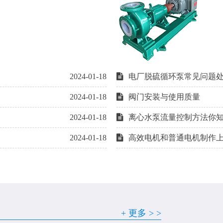
2024-01-18
电厂脱硫循环泵常见问题
2024-01-18
阀门安装与使用质量
2024-01-18
离心水泵流量控制方法你
2024-01-18
2024-01-18
高效电机和普通电机制作
2024-01-18
2024-01-18
+ 更多 > >