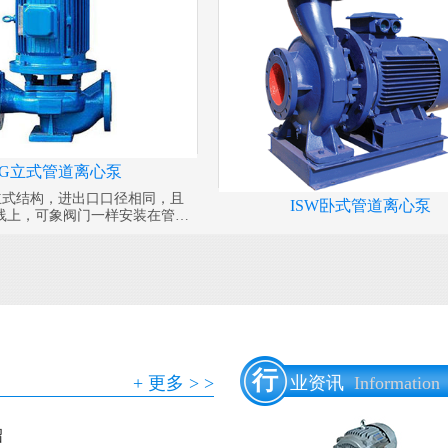
SG立式管道离心泵
为立式结构，进出口口径相同，且
ISW卧式管道离心泵
线上，可象阀门一样安装在管路
凑美观，占地面积小
行
+ 更多 > >
业资讯
Information
绍