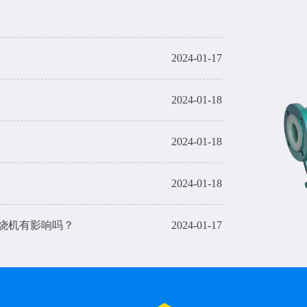
烧机有影响吗？
2024-01-17
2024-01-17
2024-01-18
2024-01-18
2024-01-18
烧机有影响吗？
2024-01-17
2024-01-17