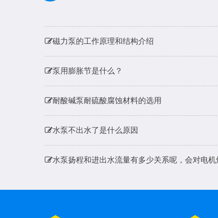
水泵扬程和进出水流量有多少关系呢，会对电机
磁力泵的工作原理和结构介绍
泵用膨胀节是什么？
耐酸碱泵耐硫酸腐蚀材料的选用
水泵不出水了是什么原因
水泵扬程和进出水流量有多少关系呢，会对电机
磁力泵的工作原理和结构介绍