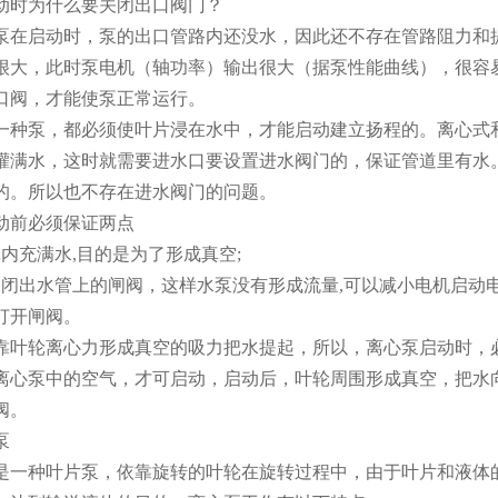
动时为什么要关闭出口阀门？
在启动时，泵的出口管路内还没水，因此还不存在管路阻力和
很大，此时泵电机（轴功率）输出很大（据泵性能曲线），很容
口阀，才能使泵正常运行。
一种泵，都必须使叶片浸在水中，才能启动建立扬程的。离心式
灌满水，这时就需要进水口要设置进水阀门的，保证管道里有水
的。所以也不存在进水阀门的问题。
动前必须保证两点
壳内充满水,目的是为了形成真空;
关闭出水管上的闸阀，这样水泵没有形成流量,可以减小电机启动
打开闸阀。
靠叶轮离心力形成真空的吸力把水提起，所以，离心泵启动时，
离心泵中的空气，才可启动，启动后，叶轮周围形成真空，把水
阀。
泵
一种叶片泵，依靠旋转的叶轮在旋转过程中，由于叶片和液体