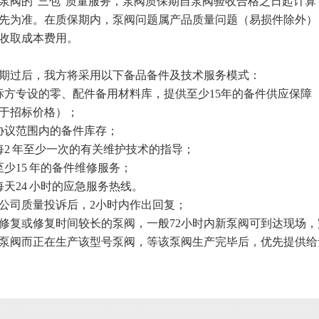
泵阀的“三包”质量服务，泵阀质保期自泵阀验收合格之日起计
先为准。在质保期内，泵阀问题属产品质量问题（易损件除外）
收取成本费用。
期过后，我方将采用以下备品备件及技术服务模式：
标方专设的零、配件备用材料库，提供至少15年的备件供应保障
于招标价格）；
协议范围内的备件库存；
每2 年至少一次的有关维护技术的指导；
至少15 年的备件维修服务；
每天24 小时的应急服务热线。
公司质量投诉后，2小时内作出回复；
修复或修复时间较长的泵阀，一般72小时内新泵阀可到达现场
泵阀而正在生产该型号泵阀，等该泵阀生产完毕后，优先提供给