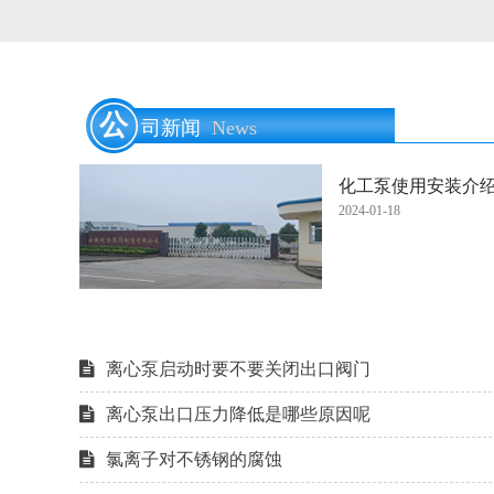
公
司新闻
News
化工泵使用安装介
2024-01-18
离心泵启动时要不要关闭出口阀门
离心泵出口压力降低是哪些原因呢
氯离子对不锈钢的腐蚀