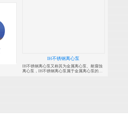
IH不锈钢离心泵
IH不锈钢离心泵又称其为金属离心泵、耐腐蚀
离心泵，IH不锈钢离心泵属于金属离心泵的一
种，其特点是使用简单、拆卸方便。皖金不锈
钢离心泵分为：304、316、316L .