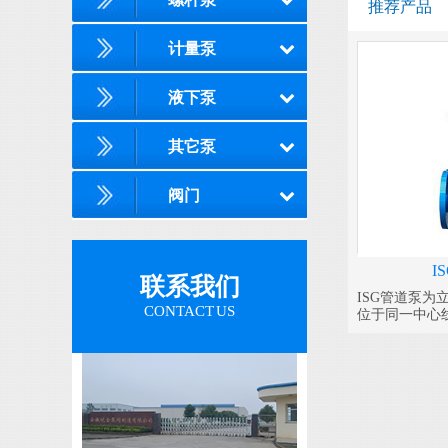
推荐产品
计量泵
液下泵
其它泵
阀门
I
联系我们
ISG管道泵
CONTACT US
位于同一中心
之中，外形紧