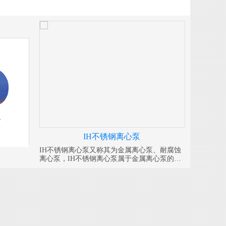
IH不锈钢离心泵
IH不锈钢离心泵又称其为金属离心泵、耐腐蚀
离心泵，IH不锈钢离心泵属于金属离心泵的一
种，其特点是使用简单、拆卸方便。皖金不锈
钢离心泵分为：304、316、316L .