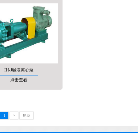
IH-J碱液离心泵
点击查看
1
>
尾页