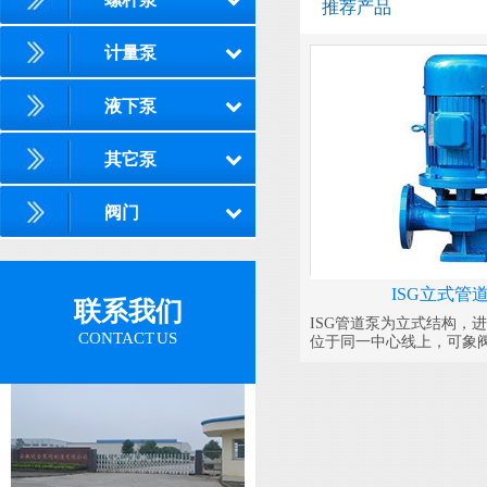
推荐产品
计量泵
液下泵
其它泵
阀门
ISG立式管
联系我们
ISG管道泵为立式结构，
CONTACT US
位于同一中心线上，可象
之中，外形紧凑美观，占