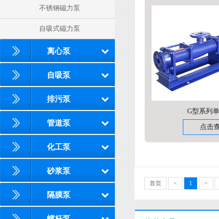
不锈钢磁力泵
自吸式磁力泵
离心泵
自吸泵
排污泵
G型系列
管道泵
点击
化工泵
砂浆泵
首页
<
1
>
隔膜泵
螺杆泵