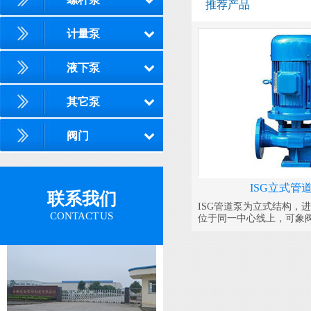
推荐产品
计量泵
液下泵
其它泵
阀门
ISG立式管
联系我们
ISG管道泵为立式结构，
CONTACT US
位于同一中心线上，可象
之中，外形紧凑美观，占