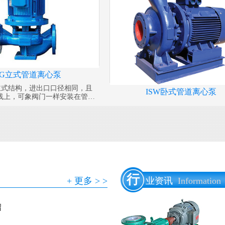
SG立式管道离心泵
为立式结构，进出口口径相同，且
ISW卧式管道离心泵
线上，可象阀门一样安装在管路
凑美观，占地面积小
行
+ 更多 > >
业资讯
Information
绍