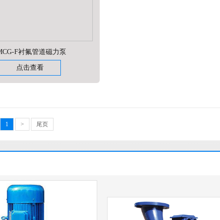
MCG-F衬氟管道磁力泵
点击查看
1
>
尾页